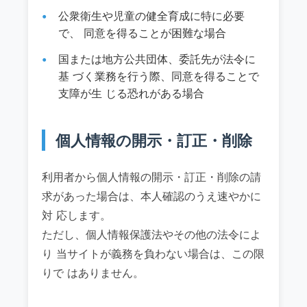
公衆衛生や児童の健全育成に特に必要
で、 同意を得ることが困難な場合
国または地方公共団体、委託先が法令に
基 づく業務を行う際、同意を得ることで
支障が生 じる恐れがある場合
個人情報の開示・訂正・削除
利用者から個人情報の開示・訂正・削除の請
求があった場合は、本人確認のうえ速やかに
対 応します。
ただし、個人情報保護法やその他の法令によ
り 当サイトが義務を負わない場合は、この限
りで はありません。