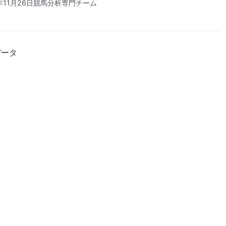
年11月26日
競馬分析専門チーム