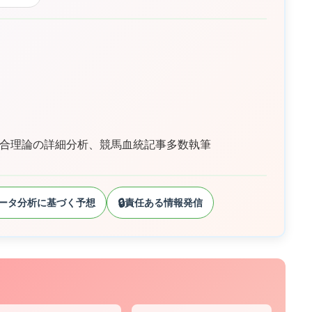
合理論の詳細分析、競馬血統記事多数執筆
🔒
ータ分析に基づく予想
責任ある情報発信