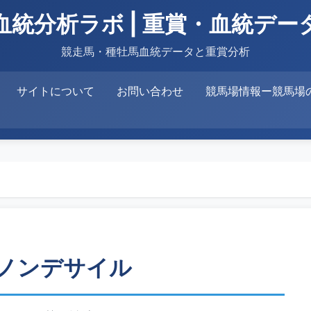
血統分析ラボ | 重賞・血統デー
競走馬・種牡馬血統データと重賞分析
サイトについて
お問い合わせ
競馬場情報ー競馬場
ノンデサイル