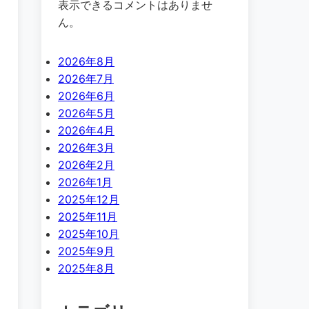
表示できるコメントはありませ
ん。
2026年8月
2026年7月
2026年6月
2026年5月
2026年4月
2026年3月
2026年2月
2026年1月
2025年12月
2025年11月
2025年10月
2025年9月
2025年8月