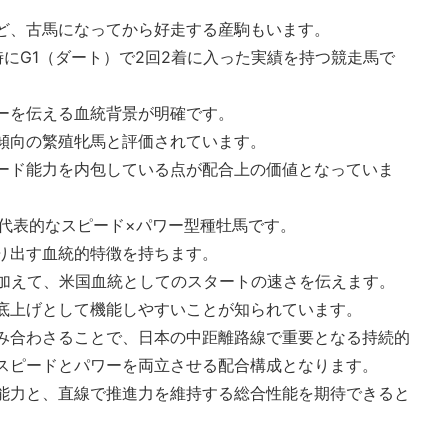
ど、古馬になってから好走する産駒もいます。
時にG1（ダート）で2回2着に入った実績を持つ競走馬で
ーを伝える血統背景が明確です。
傾向の繁殖牝馬と評価されています。
ード能力を内包している点が配合上の価値となっていま
代表的なスピード×パワー型種牡馬です。
り出す血統的特徴を持ちます。
ワーに加えて、米国血統としてのスタートの速さを伝えます。
底上げとして機能しやすいことが知られています。
み合わさることで、日本の中距離路線で重要となる持続的
スピードとパワーを両立させる配合構成となります。
能力と、直線で推進力を維持する総合性能を期待できると