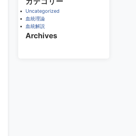
カテゴリー
Uncategorized
血統理論
血統解説
Archives