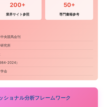
200+
50+
業界サイト参照
専門書籍参考
本中央競馬会刊
学研究所
社
84-2024）
計学会
ェッショナル分析フレームワーク