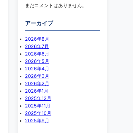
まだコメントはありません。
アーカイブ
2026年8月
2026年7月
2026年6月
2026年5月
2026年4月
2026年3月
2026年2月
2026年1月
2025年12月
2025年11月
2025年10月
2025年9月