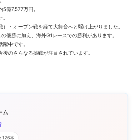
す。
億7,577万円。
た。
戦）・オープン戦を経て大舞台へと駆け上がりました。
スの優勝に加え、海外G1レースでの勝利があります。
活躍中です。
今後のさらなる挑戦が注目されています。
ーム
析
:
126本