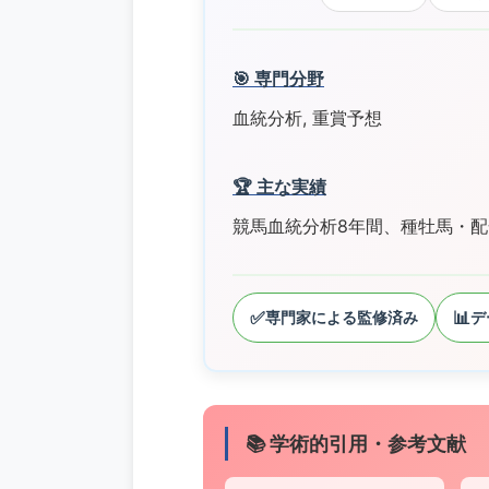
🎯 専門分野
血統分析, 重賞予想
🏆 主な実績
競馬血統分析8年間、
種牡馬
・配
✅
📊
専門家による監修済み
デ
📚 学術的引用・参考文献