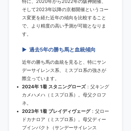
特に、2020年から2022年の阪神開催、
そして2023年以降の京都開催というコー
ス変更を経た近年の傾向を比較すること
で、より精度の高い予測が可能となりま
す。
過去5年の勝ち馬と血統傾向
近年の勝ち馬の血統を見ると、特にサン
デーサイレンス系、ミスプロ系の強さが
際立っています。
2024年 1着 スタニングローズ
：父キング
カメハメハ（ミスプロ系）。母父クロフ
ネ。
2023年 1着 ブレイディヴェーグ
：父ロー
ドカナロア（ミスプロ系）。母父ディー
プインパクト（サンデーサイレンス