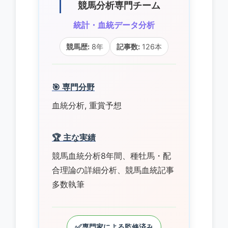
競馬分析専門チーム
統計・血統データ分析
競馬歴:
8年
記事数:
126本
🎯 専門分野
血統分析, 重賞予想
🏆 主な実績
競馬血統分析8年間、
種牡馬
・配
合理論の詳細分析、競馬血統記事
多数執筆
✅
専門家による監修済み