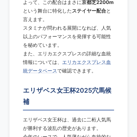
よって、この配合はまさに
京都芝2200m
という舞台に特化した
ステイヤー配合
と
言えます。
スタミナが問われる展開になれば、人気
以上のパフォーマンスを発揮する可能性
を秘めています。
また、エリカエクスプレスの詳細な血統
情報については、
エリカエクスプレス血
統データベース
で確認できます。
エリザベス女王杯2025穴馬候
補
エリザベス女王杯は、過去に二桁人気馬
が勝利する波乱の歴史があります。
今年のレースで、人気薄ながら血統的な