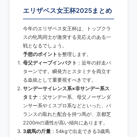
エリザベス女王杯2025まとめ
今年のエリザベス女王杯は、トップクラ
スの牝馬同士が激突する見応えのある一
戦となるでしょう。
予想のポイント
を整理します。
母父ディープインパクト
：近年の好走パ
ターンです。瞬発力とスタミナを両立す
る血統として重要視すべきです。
サンデーサイレンス系×非サンデー系ス
タミナ
：父サンデー系、母父ノーザンダ
ンサー系やミスプロ系などといった、バ
ランスの取れた配合を持つ馬が、京都芝
2200mの適性が高い傾向にあります。
3歳馬の斤量
：54kgで出走できる3歳馬