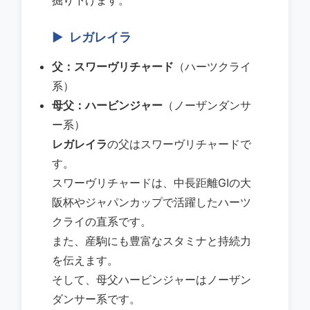
レガレイラ
父：スワーヴリチャード
（ハーツクライ
系）
母父：ハービンジャー
（ノーザンダンサ
ー系）
レガレイラ
の父はスワーヴリチャードで
す。
スワーヴリチャードは、中長距離GⅠの大
阪杯やジャパンカップで活躍したハーツ
クライの直系です。
また、産駒にも豊富なスタミナと持続力
を伝えます。
そして、母父ハービンジャーはノーザン
ダンサー系です。