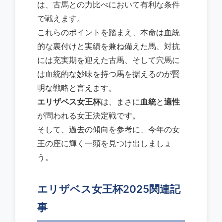
は、古馬との力比べにおいて有利な条件
で戦えます。
これらのポイントを踏まえ、本命は血統
的な裏付けと実績を兼ね備えた馬、対抗
には充実期を迎えた古馬、そして穴馬に
は血統的な妙味を持つ馬を据えるのが賢
明な戦略と言えます。
エリザベス女王杯
は、まさに
血統
と
適性
が問われる女王決定戦です。
そして、過去の傾向を参考に、今年の女
王の座に輝く一頭を見つけ出しましょ
う。
エリザベス女王杯2025関連記
事