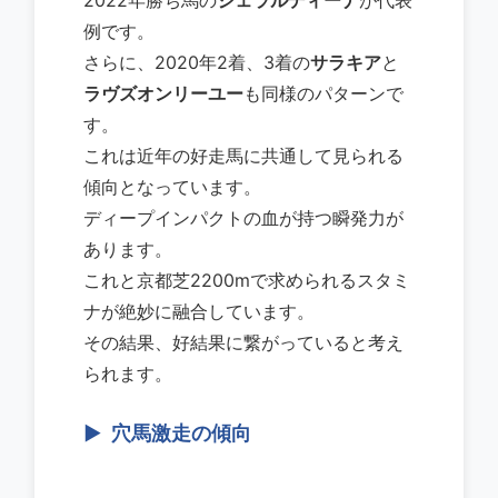
2022年勝ち馬の
ジェラルディーナ
が代表
例です。
さらに、2020年2着、3着の
サラキア
と
ラヴズオンリーユー
も同様のパターンで
す。
これは近年の好走馬に共通して見られる
傾向となっています。
ディープインパクトの血が持つ瞬発力が
あります。
これと京都芝2200mで求められるスタミ
ナが絶妙に融合しています。
その結果、好結果に繋がっていると考え
られます。
穴馬激走の傾向