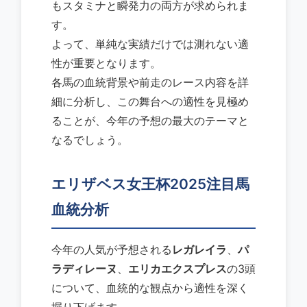
もスタミナと瞬発力の両方が求められま
す。
よって、単純な実績だけでは測れない適
性が重要となります。
各馬の血統背景や前走のレース内容を詳
細に分析し、この舞台への適性を見極め
ることが、今年の予想の最大のテーマと
なるでしょう。
エリザベス女王杯2025注目馬
血統分析
今年の人気が予想される
レガレイラ
、
パ
ラディレーヌ
、
エリカエクスプレス
の3頭
について、血統的な観点から適性を深く
掘り下げます。