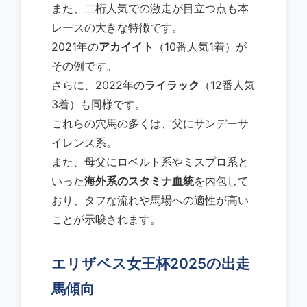
また、二桁人気での激走が目立つ点も本
レースの大きな特徴です。
2021年の
アカイイト
（10番人気1着）が
その例です。
さらに、2022年の
ライラック
（12番人気
3着）も同様です。
これらの穴馬の多くは、父にサンデーサ
イレンス系。
また、母父にロベルト系やミスプロ系と
いった
海外系のスタミナ血統
を内包して
おり、タフな流れや馬場への適性が高い
ことが示唆されます。
エリザベス女王杯2025の出走
馬傾向