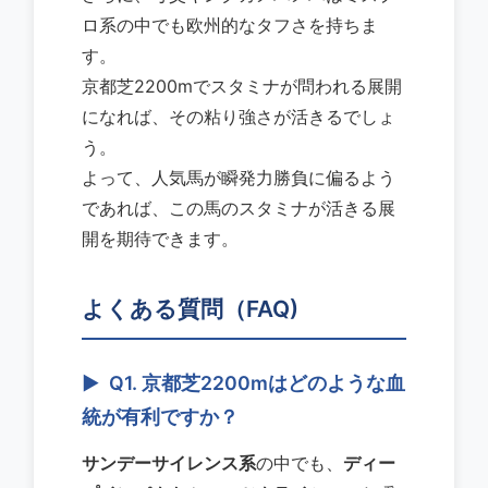
ロ系の中でも欧州的なタフさを持ちま
す。
京都芝2200mでスタミナが問われる展開
になれば、その粘り強さが活きるでしょ
う。
よって、人気馬が瞬発力勝負に偏るよう
であれば、この馬のスタミナが活きる展
開を期待できます。
よくある質問（FAQ)
Q1. 京都芝2200mはどのような血
統が有利ですか？
サンデーサイレンス系
の中でも、
ディー