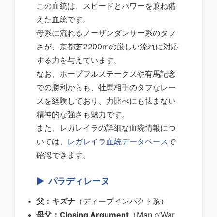
この血統は、スピードとパワーを兼ね備
えた血統です。
母系に流れるノーザンダンサー系のタフ
さが、京都芝2200mの厳しい流れに対応
する力を与えています。
なお、ホープフルステークスや有馬記念
での勝利からも、牡馬相手のタフなレー
スを経験しており、力比べにも怯まない
精神的な強さも魅力です。
また、レガレイラの詳細な血統情報につ
いては、
レガレイラ血統データベース
で
確認できます。
パラディレーヌ
父：キズナ
（ディープインパクト系）
母父：Closing Argument
（Man o’War