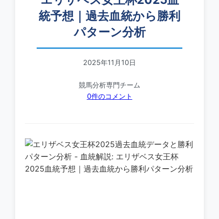
統予想｜過去血統から勝利
パターン分析
2025年11月10日
血統解説
競馬分析専門チーム
0件のコメント