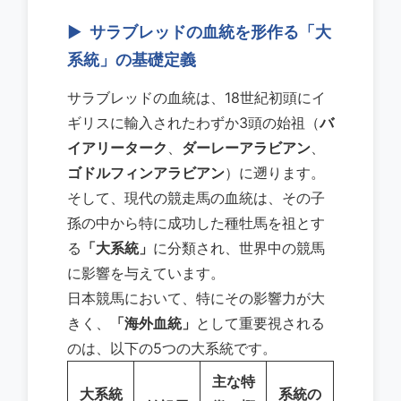
サラブレッドの血統を形作る「大
系統」の基礎定義
サラブレッドの血統は、18世紀初頭にイ
ギリスに輸入されたわずか3頭の始祖（
バ
イアリーターク
、
ダーレーアラビアン
、
ゴドルフィンアラビアン
）に遡ります。
そして、現代の競走馬の血統は、その子
孫の中から特に成功した種牡馬を祖とす
る
「大系統」
に分類され、世界中の競馬
に影響を与えています。
日本競馬において、特にその影響力が大
きく、
「海外血統」
として重要視される
のは、以下の5つの大系統です。
主な特
大系統
系統の