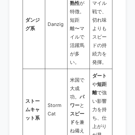
熟性
が
マイル
特徴。
戦で、
ダンジ
短距
切れ味
Danzig
グ系
離〜マ
よりも
イルで
スピー
活躍馬
ドの持
が多
続力を
い。
発揮。
ダート
米国で
や
短距
大成
離
で強
功。
パ
ストー
い影響
Storm
ワー
と
ムキャ
力を持
Cat
スピー
ット系
ち、仕
ド
を兼
上がり
ね備え
が早