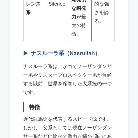
レンス
Silence
的な強
な瞬発
系
さを誇
力
が最
る。
大の特
徴。
ナスルーラ系（Nasrullah）
ナスルーラ系は、かつてノーザンダンサ
ー系やミスタープロスペクター系が台頭
する以前、世界を席巻した大系統の一つ
です。
特徴
近代競馬史を代表するスピード源です。
しかし、父系としては現在ノーザンダン
サー系などに比べて勢力が縮小傾向にあ