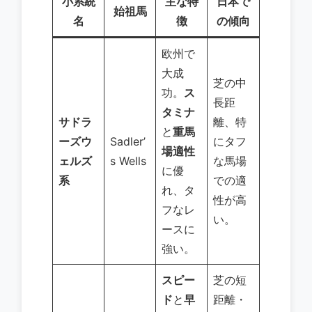
小系統
主な特
日本で
始祖馬
名
徴
の傾向
欧州で
大成
芝の中
功。
ス
長距
タミナ
サドラ
離、特
と
重馬
ーズウ
Sadler’
にタフ
場適性
ェルズ
s Wells
な馬場
に優
系
での適
れ、タ
性が高
フなレ
い。
ースに
強い。
スピー
芝の短
ド
と
早
距離・