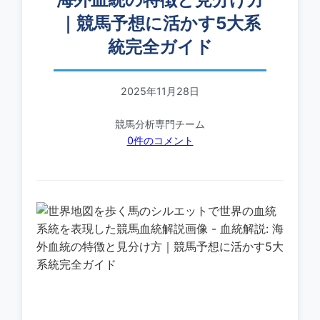
｜競馬予想に活かす5大系
統完全ガイド
2025年11月28日
血統解説
競馬分析専門チーム
0件のコメント