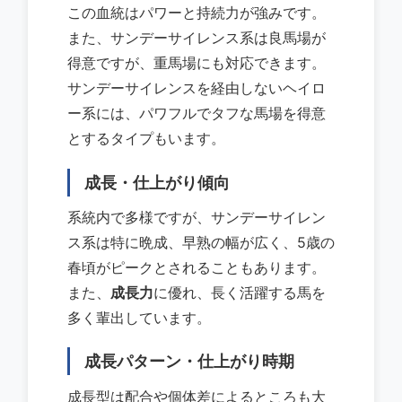
この血統はパワーと持続力が強みです。
また、サンデーサイレンス系は良馬場が
得意ですが、重馬場にも対応できます。
サンデーサイレンスを経由しないヘイロ
ー系には、パワフルでタフな馬場を得意
とするタイプもいます。
成長・仕上がり傾向
系統内で多様ですが、サンデーサイレン
ス系は特に晩成、早熟の幅が広く、5歳の
春頃がピークとされることもあります。
また、
成長力
に優れ、長く活躍する馬を
多く輩出しています。
成長パターン・仕上がり時期
成長型は配合や個体差によるところも大