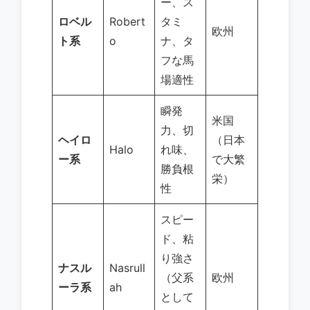
ー、ス
ロベル
Robert
タミ
欧州
ト系
o
ナ、タ
フな馬
場適性
瞬発
米国
力、切
ヘイロ
（日本
Halo
れ味、
ー系
で大繁
勝負根
栄）
性
スピー
ド、粘
り強さ
ナスル
Nasrull
（父系
欧州
ーラ系
ah
として