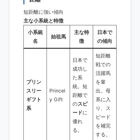
短距離に強い傾向
主な小系統と特徴
小系統
主な特
日本で
始祖馬
名
徴
の傾向
短距離
日本で
戦での
成功し
活躍馬
た系
プリン
を輩
統。短
スリー
Princel
出。母
距離で
ギフト
y Gift
系に入
の
スピ
系
り、ス
ード
に
ピード
優れ
を補完
る。
する。