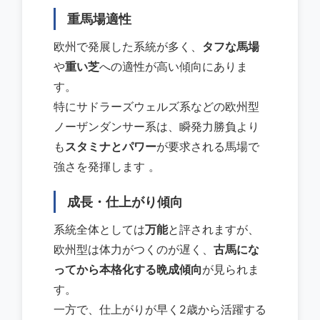
重馬場適性
欧州で発展した系統が多く、
タフな馬場
や
重い芝
への適性が高い傾向にありま
す。
特にサドラーズウェルズ系などの欧州型
ノーザンダンサー系は、瞬発力勝負より
も
スタミナとパワー
が要求される馬場で
強さを発揮します 。
成長・仕上がり傾向
系統全体としては
万能
と評されますが、
欧州型は体力がつくのが遅く、
古馬にな
ってから本格化する晩成傾向
が見られま
す。
一方で、仕上がりが早く2歳から活躍する