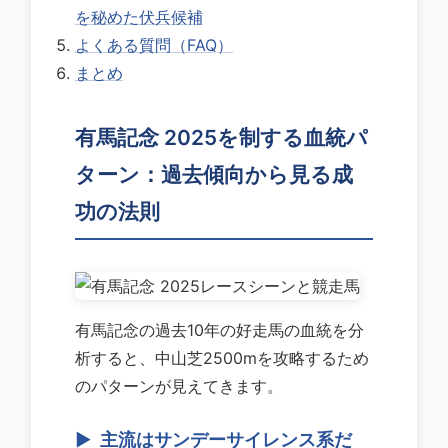
を秘めた伏兵候補
よくある質問（FAQ）
まとめ
有馬記念 2025を制する血統パ
ターン：過去傾向から見る成
功の法則
有馬記念の過去10年の好走馬の血統を分
析すると、中山芝2500mを攻略するため
のパターンが見えてきます。
主流はサンデーサイレンス系だ