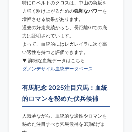
特にロベルトのクロスは、中山の急坂を
力強く駆け上がるための
強靭なパワー
を
増幅させる効果があります。
過去の好走実績からも、長距離GⅠでの底
力は証明されています。
よって、血統的にはレガレイラに次ぐ高
い適性を持つと評価できます。
▼ 詳細な血統データはこちら
ダノンデサイル血統データベース
有馬記念 2025注目穴馬：血統
的ロマンを秘めた伏兵候補
人気薄ながら、血統的な適性やロマンを
秘めた注目すべき穴馬候補を3頭挙げま