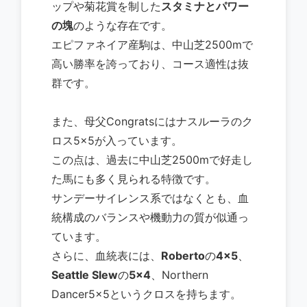
ップや菊花賞を制した
スタミナとパワー
の塊
のような存在です。
エピファネイア産駒は、中山芝2500mで
高い勝率を誇っており、コース適性は抜
群です。
また、母父Congratsにはナスルーラのク
ロス5×5が入っています。
この点は、過去に中山芝2500mで好走し
た馬にも多く見られる特徴です。
サンデーサイレンス系ではなくとも、血
統構成のバランスや機動力の質が似通っ
ています。
さらに、血統表には、
Roberto
の
4×5
、
Seattle Slew
の
5×4
、Northern
Dancer5×5というクロスを持ちます。