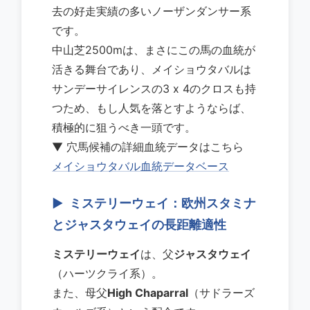
去の好走実績の多いノーザンダンサー系
です。
中山芝2500mは、まさにこの馬の血統が
活きる舞台であり、メイショウタバルは
サンデーサイレンスの3 x 4のクロスも持
つため、もし人気を落とすようならば、
積極的に狙うべき一頭です。
▼ 穴馬候補の詳細血統データはこちら
メイショウタバル血統データベース
ミステリーウェイ：欧州スタミナ
とジャスタウェイの長距離適性
ミステリーウェイ
は、父
ジャスタウェイ
（ハーツクライ系）。
また、母父
High Chaparral
（サドラーズ