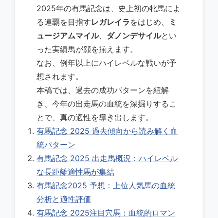
2025年の有馬記念は、史上初の牝馬によ
る連覇を目指す
レガレイラ
をはじめ、
ミ
ュージアムマイル
、
ダノンデサイル
とい
った実績馬が顔を揃えます。
なお、例年以上にハイレベルな戦いが予
想されます。
本稿では、過去の成功パターンを紐解
き、今年の出走馬の血統を深掘りするこ
とで、真の適性を導き出します。
有馬記念
2025 過去傾向から読み解く血
統パターン
有馬記念 2025 出走馬概況：ハイレベル
な長距離適性馬が集結
有馬記念2025 予想：上位人気馬の血統
分析と適性評価
有馬記念 2025注目穴馬：血統的ロマン