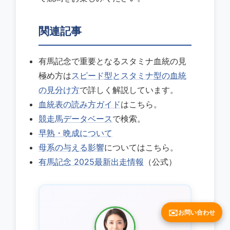
関連記事
有馬記念で重要となるスタミナ血統の見
極め方は
スピード型とスタミナ型の血統
の見分け方
で詳しく解説しています。
血統表の読み方ガイド
はこちら。
競走馬データベース
で検索。
早熟・晩成について
母系の与える影響
についてはこちら。
有馬記念 2025最新出走情報
（公式）
✉️
お問い合わせ