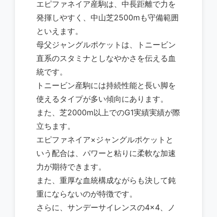
エピファネイア産駒は、中長距離で力を
発揮しやすく、中山芝2500mも守備範囲
といえます。
母父ジャングルポケットは、トニービン
直系のスタミナとしなやかさを伝える血
統です。
トニービン産駒には持続性能と長い脚を
使えるタイプが多い傾向にあります。
また、芝2000m以上でのG1実績実績が際
立ちます。
エピファネイア×ジャングルポケットと
いう配合は、パワーと粘りに柔軟な加速
力が期待できます。
また、重厚な血統構成ながらも決して鈍
重にならないのが特徴です。
さらに、サンデーサイレンスの4×4、ノ