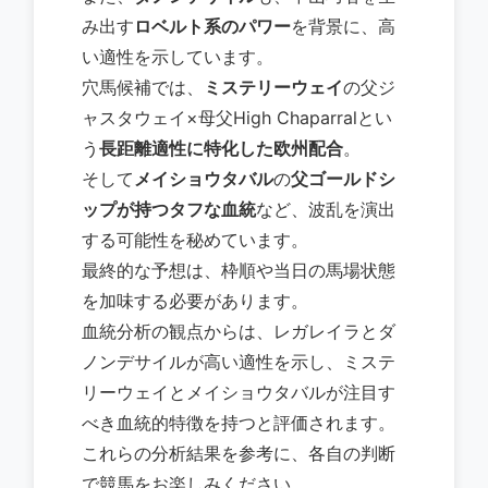
み出す
ロベルト系のパワー
を背景に、高
い適性を示しています。
穴馬候補では、
ミステリーウェイ
の父ジ
ャスタウェイ×母父High Chaparralとい
う
長距離適性に特化した欧州配合
。
そして
メイショウタバル
の
父ゴールドシ
ップが持つタフな血統
など、波乱を演出
する可能性を秘めています。
最終的な予想は、枠順や当日の馬場状態
を加味する必要があります。
血統分析の観点からは、レガレイラとダ
ノンデサイルが高い適性を示し、ミステ
リーウェイとメイショウタバルが注目す
べき血統的特徴を持つと評価されます。
これらの分析結果を参考に、各自の判断
で競馬をお楽しみください。