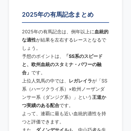
2025年の有馬記念まとめ
2025年の有馬記念は、例年以上に
血統的
な適性
が結果を左右するレースとなるで
しょう。
予想のポイントは、
「SS系のスピード
と、欧州血統のスタミナ・パワーの融
合」
です。
上位人気馬の中では、
レガレイラ
が「SS
系（ハーツクライ系）×欧州ノーザンダ
ンサー系（ダンジグ系）」という
王道か
つ実績のある配合
です。
よって、連覇に最も近い血統的適性を持
つと評価できます。
また、
ダノンデサイル
も、中山巧者を生