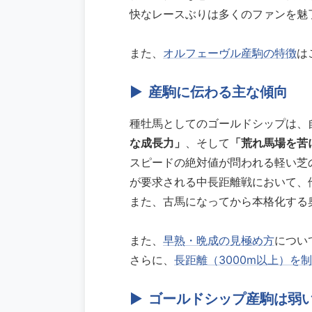
快なレースぶりは多くのファンを魅
また、
オルフェーヴル産駒の特徴
は
産駒に伝わる主な傾向
種牡馬としてのゴールドシップは、
な成長力」
、そして
「荒れ馬場を苦
スピードの絶対値が問われる軽い芝
が要求される中長距離戦において、
また、古馬になってから本格化する
また、
早熟・晩成の見極め方
につい
さらに、
長距離（3000m以上）を
ゴールドシップ産駒は弱