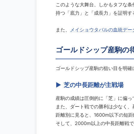
このような大舞台、しかもタフな条
持つ「底力」と「成長力」を証明す
また、
メイショウタバルの血統デー
ゴールドシップ産駒の
ゴールドシップ産駒の狙い目を明確
芝の中長距離が主戦場
産駒の成績は圧倒的に「芝」に偏っ
また、ダート戦での勝利は少なく、
距離別に見ると、1600m以下の短
そして、2000m以上の中長距離戦