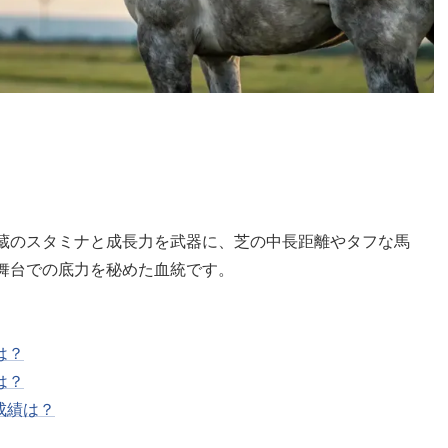
蔵のスタミナと成長力を武器に、芝の中長距離やタフな馬
舞台での底力を秘めた血統です。
は？
は？
成績は？