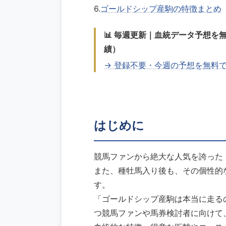
6.
ゴールドシップ産駒の特徴まとめ
📊 毎週更新｜血統データ予想を無
績）
→ 登録不要・今週の予想を無料
はじめに
競馬ファンから絶大な人気を誇った
また、種牡馬入り後も、その個性的
す。
「ゴールドシップ産駒は本当に走る
つ競馬ファンや馬券検討者に向けて