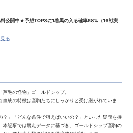
料公開中★予想TOP3に1着馬の入る確率68%（16戦実
で見る
「芦毛の怪物」ゴールドシップ。
な血統の特徴は産駒たちにしっかりと受け継がれていま
の？」「どんな条件で狙えばいいの？」といった疑問を持
、本記事では競走データに基づき、ゴールドシップ産駒の