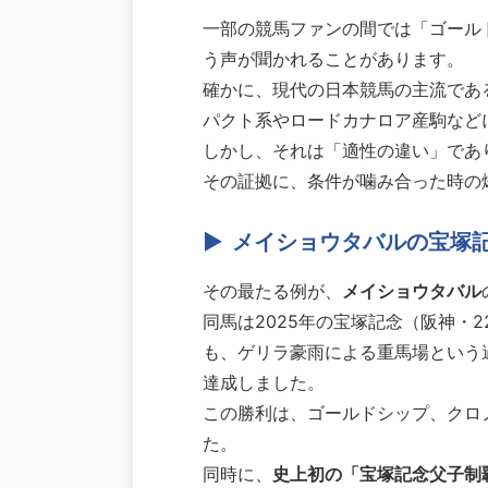
一部の競馬ファンの間では「ゴール
う声が聞かれることがあります。
確かに、現代の日本競馬の主流であ
パクト系やロードカナロア産駒など
しかし、それは「適性の違い」であ
その証拠に、条件が噛み合った時の
メイショウタバルの宝塚
その最たる例が、
メイショウタバル
同馬は2025年の宝塚記念（阪神・2
も、ゲリラ豪雨による重馬場という
達成しました。
この勝利は、ゴールドシップ、クロ
た。
同時に、
史上初の「宝塚記念父子制