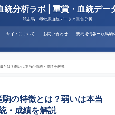
血統分析ラボ | 重賞・血統デー
競走馬・種牡馬血統データと重賞分析
サイトについて
お問い合わせ
競馬場情報ー競馬場
徴とは？弱いは本当か血統・成績を解説
産駒の特徴とは？弱いは本当
統・成績を解説