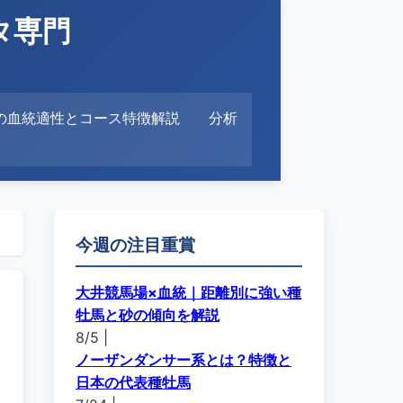
タ専門
の血統適性とコース特徴解説
分析
今週の注目重賞
大井競馬場×血統｜距離別に強い種
牡馬と砂の傾向を解説
8/5 |
ノーザンダンサー系とは？特徴と
日本の代表種牡馬