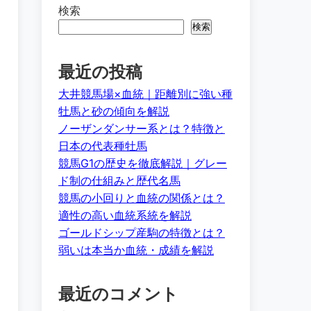
検索
検索
最近の投稿
大井競馬場×血統｜距離別に強い種
牡馬と砂の傾向を解説
ノーザンダンサー系とは？特徴と
日本の代表種牡馬
競馬G1の歴史を徹底解説｜グレー
ド制の仕組みと歴代名馬
競馬の小回りと血統の関係とは？
適性の高い血統系統を解説
ゴールドシップ産駒の特徴とは？
弱いは本当か血統・成績を解説
最近のコメント