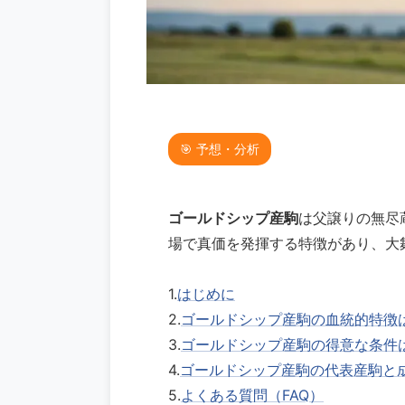
🎯 予想・分析
ゴールドシップ産駒
は父譲りの無尽
場で真価を発揮する特徴があり、大
1.
はじめに
2.
ゴールドシップ産駒の血統的特徴
3.
ゴールドシップ産駒の得意な条件
4.
ゴールドシップ産駒の代表産駒と
5.
よくある質問（FAQ）