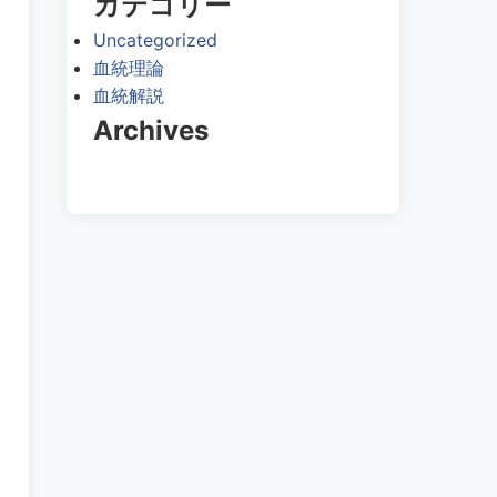
カテゴリー
Uncategorized
血統理論
血統解説
Archives