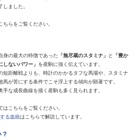
了しました。
こちらをご覧ください。
自身の最大の特徴であった
「無尽蔵のスタミナ」
と
「豊か
にしないパワー」
を産駒に強く伝えています。
の短距離戦よりも、時計のかかるタフな馬場や、スタミナ
他馬が苦にする条件でこそ浮上する傾向が顕著です。
奥手な成長曲線を描く産駒も多く見られます。
てはこちらをご覧ください。
制する血統
はこちらで解説しています。
い？