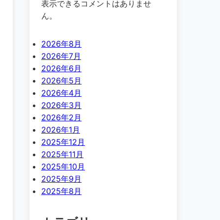
表示できるコメントはありませ
ん。
2026年8月
2026年7月
2026年6月
2026年5月
2026年4月
2026年3月
2026年2月
2026年1月
2025年12月
2025年11月
2025年10月
2025年9月
2025年8月