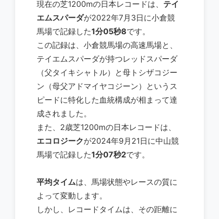
現在の芝1200mの日本レコードは、
テイ
エムスパーダ
が2022年7月3日に小倉競
馬場で記録した
1分05秒8
です。
この記録は、小倉競馬場の高速馬場と、
テイエムスパーダが持つレッドスパーダ
（父タイキシャトル）と母トシザコジー
ン（母父アドマイヤコジーン）というス
ピードに特化した血統構成が相まって達
成されました。
また、2歳芝1200mの日本レコードは、
エコロジーク
が2024年9月21日に中山競
馬場で記録した
1分07秒2
です。
平均タイム
は、馬場状態やレースの質に
よって変動します。
しかし、レコードタイムは、その距離に