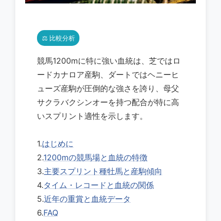
⚖️ 比較分析
競馬1200mに特に強い血統は、芝ではロ
ードカナロア産駒、ダートではヘニーヒ
ューズ産駒が圧倒的な強さを誇り、母父
サクラバクシンオーを持つ配合が特に高
いスプリント適性を示します。
1.
はじめに
2.
1200mの競馬場と血統の特徴
3.
主要スプリント種牡馬と産駒傾向
4.
タイム・レコードと血統の関係
5.
近年の重賞と血統データ
6.
FAQ