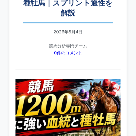
種牡馬｜スプリント適性を
解説
2026年5月4日
血統解説
競馬分析専門チーム
0件のコメント