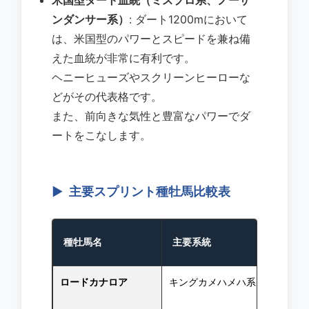
米国型ダート血統（ミスプロ系、ノーザ
ンダンサー系）
: ダート1200mにおいて
は、米国型のパワーとスピードを兼ね備
えた血統が非常に有利です。
ヘニーヒューズやスクリーンヒーローな
どがその代表格です。
また、前向きな気性と豊富なパワーでダ
ートをこなします。
主要スプリント種牡馬比較表
種牡馬名
主要系統
特徴
ロードカナロア
キングカメハメハ系
圧倒的
ト対応