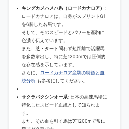
キングカメハメハ系（ロードカナロア）
:
ロードカナロアは、自身がスプリントG1
を6勝した名馬です。
そして、そのスピードとパワーを産駒に
色濃く伝えています。
また、芝・ダート問わず短距離で活躍馬
を多数輩出し、特に芝1200mでは圧倒的
な存在感を示しています。
さらに、
ロードカナロア産駒の特徴と血
統分析
も参考にしてください。
サクラバクシンオー系
: 日本の高速馬場に
特化したスピード血統として知られま
す。
また、その血を引く馬は芝1200mで常に