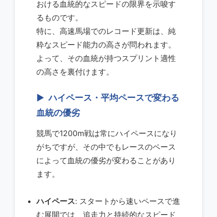
おける血統的なスピードの限界を示唆す
るものです。
特に、高速馬場でのレコード更新は、純
粋なスピード能力の高さが問われます。
よって、その血統が持つスプリント適性
の高さを裏付けます。
ハイペース・平均ペースで変わる
血統の優劣
競馬で1200m戦は常にハイペースになり
がちですが、その中でもレースのペース
によって血統の優劣が変わることがあり
ます。
ハイペース
: スタートから速いペースで進
む展開では、追走力と持続的なスピード