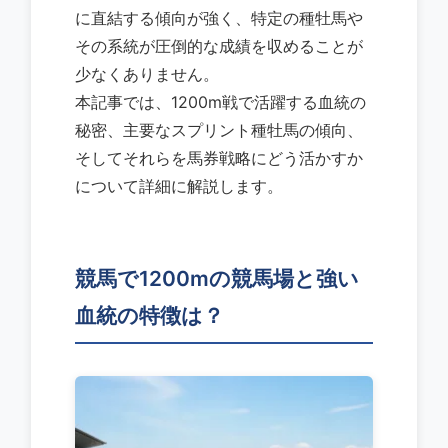
に直結する傾向が強く、特定の種牡馬や
その系統が圧倒的な成績を収めることが
少なくありません。
本記事では、1200m戦で活躍する血統の
秘密、主要なスプリント種牡馬の傾向、
そしてそれらを馬券戦略にどう活かすか
について詳細に解説します。
競馬で1200mの競馬場と強い
血統の特徴は？