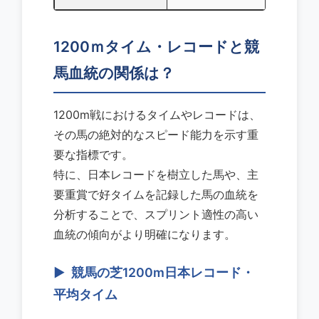
1200ｍタイム・レコードと競
馬血統の関係は？
1200m戦におけるタイムやレコードは、
その馬の絶対的なスピード能力を示す重
要な指標です。
特に、日本レコードを樹立した馬や、主
要重賞で好タイムを記録した馬の血統を
分析することで、スプリント適性の高い
血統の傾向がより明確になります。
競馬の芝1200m日本レコード・
平均タイム