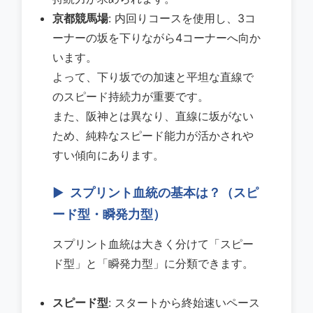
京都競馬場
: 内回りコースを使用し、3コ
ーナーの坂を下りながら4コーナーへ向か
います。
よって、下り坂での加速と平坦な直線で
のスピード持続力が重要です。
また、阪神とは異なり、直線に坂がない
ため、純粋なスピード能力が活かされや
すい傾向にあります。
スプリント血統の基本は？（スピ
ード型・瞬発力型）
スプリント血統は大きく分けて「スピー
ド型」と「瞬発力型」に分類できます。
スピード型
: スタートから終始速いペース