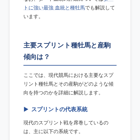
トに強い最強 血統と種牡馬
でも解説して
います。
主要スプリント種牡馬と産駒
傾向は？
ここでは、現代競馬における主要なスプ
リント種牡馬とその産駒がどのような傾
向を持つのかを詳細に解説します。
スプリントの代表系統
現代のスプリント戦を席巻しているの
は、主に以下の系統です。