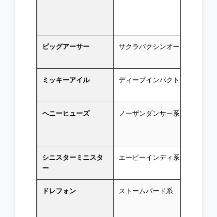
ビッグアーサー
サクラバクシンオー系
道悪で
ミッキーアイル
ディープインパクト系
瞬発力
ヘニーヒューズ
ノーザンダンサー系
ダート
シニスターミニスタ
エーピーインディ系
ダート
ー
ドレフォン
ストームバード系
ダート