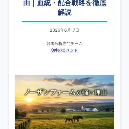
由｜血統・配合戦略を徹底
解説
2026年6月17日
血統解説
競馬分析専門チーム
0件のコメント