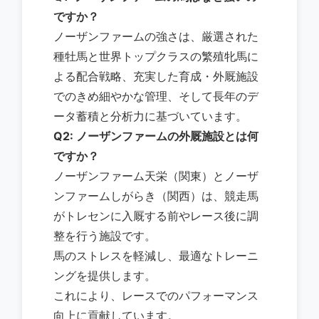
ですか？
ノーザンファームの強さは、厳選された
種牡馬と世界トップクラスの繁殖牝馬に
よる配合戦略、充実した育成・外厩施設
でのきめ細やかな管理、そして長年のデ
ータ蓄積と分析力に基づいています。
Q2: ノーザンファームの外厩施設とは何
ですか？
ノーザンファーム天栄（関東）とノーザ
ンファームしがらき（関西）は、競走馬
がトレセンに入厩する前やレース後に調
整を行う施設です。
馬のストレスを軽減し、最適なトレーニ
ングを提供します。
これにより、レースでのパフォーマンス
向上に貢献しています。