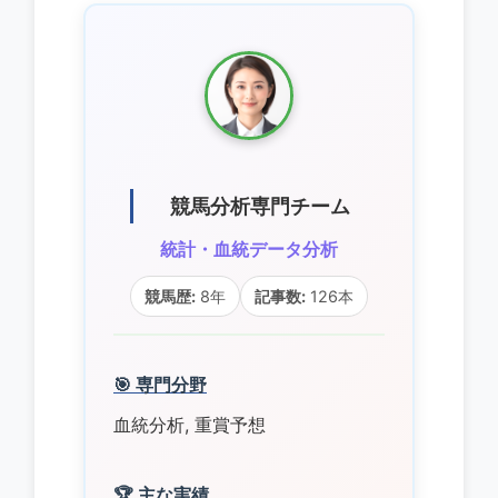
競馬分析専門チーム
統計・血統データ分析
競馬歴:
8年
記事数:
126本
🎯 専門分野
血統分析, 重賞予想
🏆 主な実績