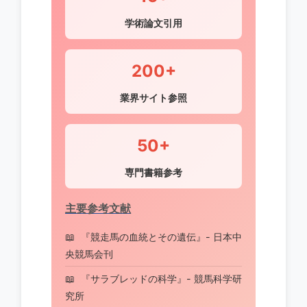
学術論文引用
200+
業界サイト参照
50+
専門書籍参考
主要参考文献
『競走馬の血統とその遺伝』- 日本中
央競馬会刊
『サラブレッドの科学』- 競馬科学研
究所