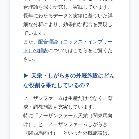
合理論を深く研究し、実践しています。
長年にわたるデータと実績に基づいた詳
細な分析により、効果的な配合を実現し
ています。
また、
配合理論（ニックス・インブリー
ド）の解説
についてはこちらをご覧くだ
さい。
天栄・しがらきの外厩施設はどん
な役割を果たしているの？
ノーザンファームは生産だけでなく、育
成・調教施設も充実しています。
特に「ノーザンファーム天栄（関東馬向
け）」と「ノーザンファームしがらき
（関西馬向け）」といった外厩施設は、