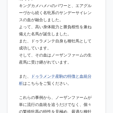
キングカメハメハのパワーと、エアグル
ーヴから続く名牝系のサンデーサイレン
スの血が融合しました。
よって、高い身体能力と勝負根性を兼ね
備えた名馬が誕生しました。
また、ドゥラメンテ自身も種牡馬として
成功しています。
そして、その血はノーザンファームの生
産馬に受け継がれています。
また、
ドゥラメンテ産駒の特徴と血統分
析
はこちらをご覧ください。
これらの事例から、ノーザンファームが
単に流行の血統を追うだけでなく、個々
の繁殖牝馬の特性を見極め、最適な種牡