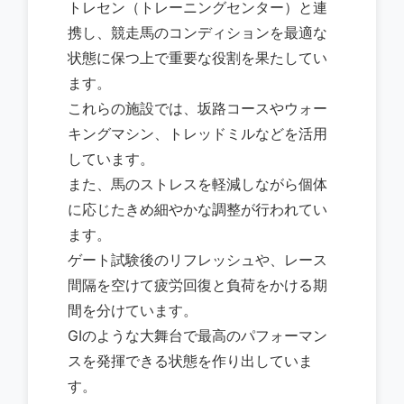
トレセン（トレーニングセンター）と連
携し、競走馬のコンディションを最適な
状態に保つ上で重要な役割を果たしてい
ます。
これらの施設では、坂路コースやウォー
キングマシン、トレッドミルなどを活用
しています。
また、馬のストレスを軽減しながら個体
に応じたきめ細やかな調整が行われてい
ます。
ゲート試験後のリフレッシュや、レース
間隔を空けて疲労回復と負荷をかける期
間を分けています。
GIのような大舞台で最高のパフォーマン
スを発揮できる状態を作り出していま
す。