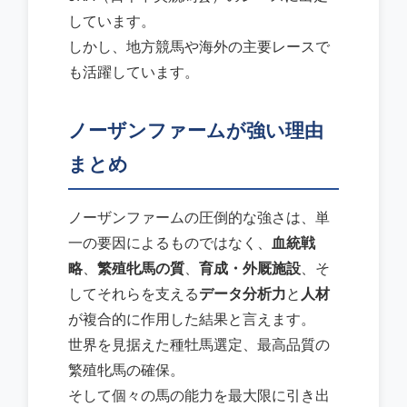
しています。
しかし、地方競馬や海外の主要レースで
も活躍しています。
ノーザンファームが強い理由
まとめ
ノーザンファームの圧倒的な強さは、単
一の要因によるものではなく、
血統戦
略
、
繁殖牝馬の質
、
育成・外厩施設
、そ
してそれらを支える
データ分析力
と
人材
が複合的に作用した結果と言えます。
世界を見据えた種牡馬選定、最高品質の
繁殖牝馬の確保。
そして個々の馬の能力を最大限に引き出