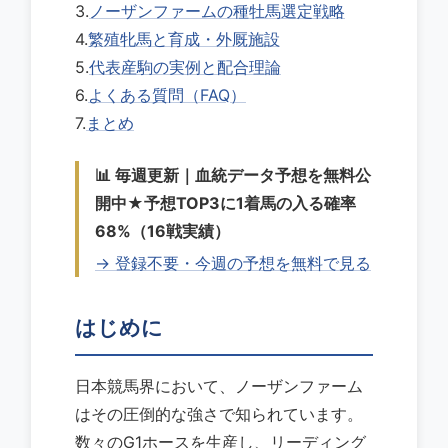
3.
ノーザンファームの種牡馬選定戦略
4.
繁殖牝馬と育成・外厩施設
5.
代表産駒の実例と配合理論
6.
よくある質問（FAQ）
7.
まとめ
📊 毎週更新｜血統データ予想を無料公
開中★予想TOP3に1着馬の入る確率
68%（16戦実績）
→ 登録不要・今週の予想を無料で見る
はじめに
日本競馬界において、ノーザンファーム
はその圧倒的な強さで知られています。
数々のG1ホースを生産し、リーディング