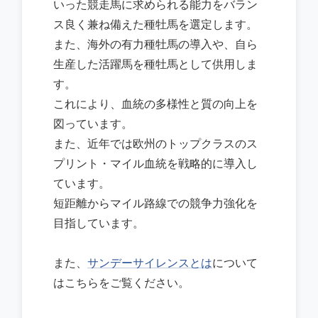
いった競走馬に求められる能力をバラン
ス良く兼ね備えた種牡馬を選定します。
また、海外の有力種牡馬の導入や、自ら
生産した活躍馬を種牡馬として供用しま
す。
これにより、血統の多様性と質の向上を
図っています。
また、近年では欧州のトップクラスのス
プリント・マイル血統を戦略的に導入し
ています。
短距離からマイル路線での競争力強化を
目指しています。
また、
サンデーサイレンスとは
について
はこちらをご覧ください。