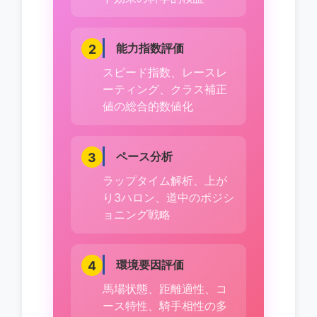
能力指数評価
2
スピード指数、レースレ
ーティング、クラス補正
値の総合的数値化
ペース分析
3
ラップタイム解析、上が
り3ハロン、道中のポジシ
ョニング戦略
環境要因評価
4
馬場状態、距離適性、コ
ース特性、騎手相性の多