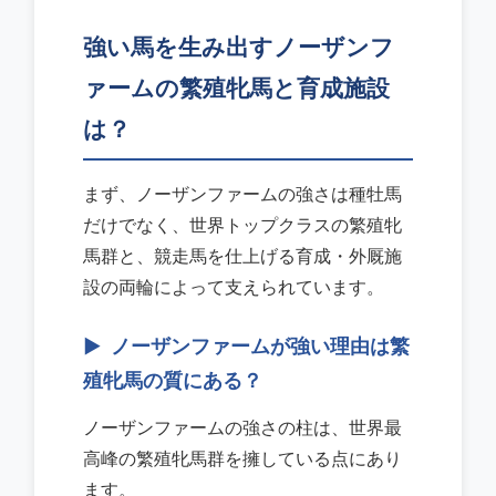
強い馬を生み出すノーザンフ
ァームの繁殖牝馬と育成施設
は？
まず、ノーザンファームの強さは種牡馬
だけでなく、世界トップクラスの繁殖牝
馬群と、競走馬を仕上げる育成・外厩施
設の両輪によって支えられています。
ノーザンファームが強い理由は繁
殖牝馬の質にある？
ノーザンファームの強さの柱は、世界最
高峰の繁殖牝馬群を擁している点にあり
ます。