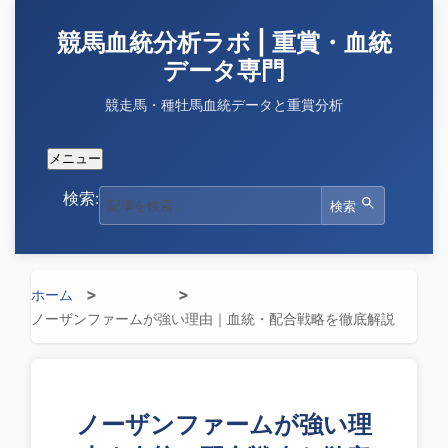
競馬血統分析ラボ | 重賞・血統
データ専門
競走馬・種牡馬血統データと重賞分析
メニュー
検索:
検索
ホーム
血統解説
ノーザンファームが強い理由｜血統・配合戦略を徹底解説
ノーザンファームが強い理