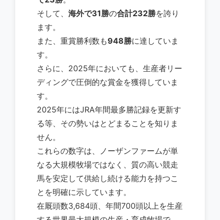
そして、
海外で31勝
の
合計232勝
を誇り
ます。
また、重賞勝利数も
948勝
に達していま
す。
さらに、2025年においても、生産者リー
ディングで圧倒的な賞金を獲得していま
す。
2025年にはJRA年間最多勝記録を更新す
る等、その勢いはとどまることを知りま
せん。
これらの数字は、ノーザンファームが単
なる大規模牧場ではなく、質の高い競走
馬を安定して供給し続ける能力を持つこ
とを明確に示しています。
在厩頭数3,684頭、年間700頭以上を生産
する世界最大規模の生産・育成牧場で